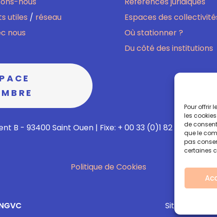
sons-nous
Références juridiques
s utiles
/
réseau
Espaces des collectivité
ec nous
Où stationner ?
Du côté des institutions
SPACE
EMBRE
Pour offrir
les cookies
de consenti
nt B - 93400 Saint Ouen | Fixe: + 00 33 (0)1 82 02 60 13 | M
que le comp
pas consent
certaines c
Politique de Cookies
Ac
ANGVC
Site réalisé a