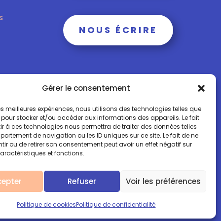
s
NOUS ÉCRIRE
Gérer le consentement
 les meilleures expériences, nous utilisons des technologies telles que
 pour stocker et/ou accéder aux informations des appareils. Le fait
r à ces technologies nous permettra de traiter des données telles
obile: + 00 33 (0)6 15 73 65 40
ortement de navigation ou les ID uniques sur ce site. Le fait de ne
ir ou de retirer son consentement peut avoir un effet négatif sur
aractéristiques et fonctions.
Mentions légales
cepter
Refuser
Voir les préférences
Politique de cookies
Politique de confidentialité
vec ♥️ par l'agence
Rouge le fil