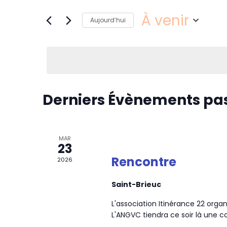
À venir
Aujourd’hui
Sélectionnez
une
date.
Derniers Évènements pa
MAR
23
Rencontre
2026
Saint-Brieuc
L'association Itinérance 22 org
L'ANGVC tiendra ce soir là une c