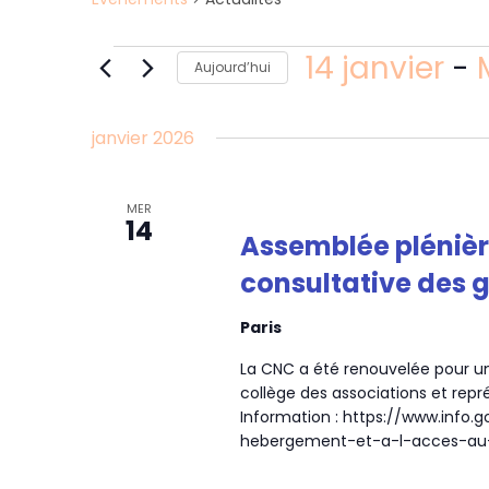
Évènements
14 janvier
 - 
Aujourd’hui
Sélectionnez
une
janvier 2026
date.
MER
14
Assemblée plénièr
consultative des 
Paris
La CNC a été renouvelée pour 
collège des associations et rep
Information : https://www.info.g
hebergement-et-a-l-acces-au-