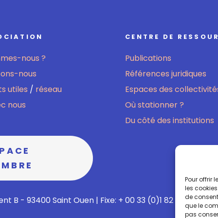
OCIATION
CENTRE DE RESSOU
mmes-nous ?
Publications
sons-nous
Références juridiques
s utiles
/
réseau
Espaces des collectivité
ec nous
Où stationner ?
Du côté des institutions
SPACE
EMBRE
Pour offrir
les cookies
de consenti
nt B - 93400 Saint Ouen | Fixe: + 00 33 (0)1 82 02 60 13 | M
que le comp
pas consent