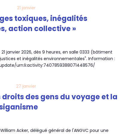
21 janvier
ges toxiques, inégalités
, action collective »
 21 janvier 2026, dès 9 heures, en salle 0333 (bâtiment
justices et inégalités environnementales". Information :
update/urn:li:activity:7407859388071448576/
27 janvier
 droits des gens du voyage et la
itsiganisme
te William Acker, délégué général de l'ANGVC pour une