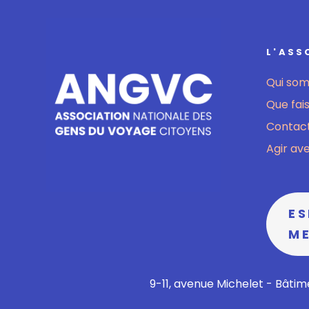
L'ASS
Qui so
Que fai
Contact
Agir av
E
M
9-11, avenue Michelet - Bâtime