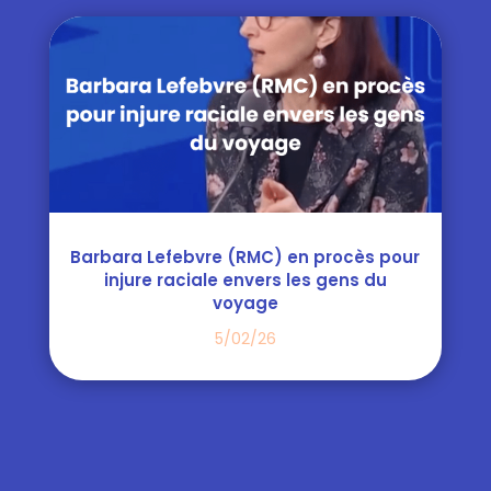
Barbara Lefebvre (RMC) en procès pour
injure raciale envers les gens du
voyage
5/02/26