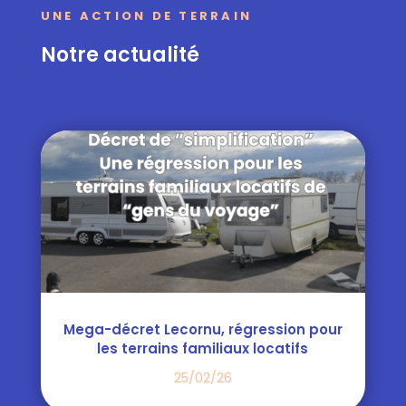
UNE ACTION DE TERRAIN
Notre actualité
Mega-décret Lecornu, régression pour
les terrains familiaux locatifs
25/02/26