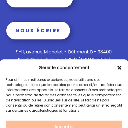
NOUS ÉCRIRE
9-11, avenue Michelet - Bâtiment B - 93400
Saint Ouen | Fixe: + 00 33 (0)1 82 02 60 13 |
Mobile: + 00 33 (0)6 15 73 65 40
Gérer le consentement
Pour offrir les meilleures expériences, nous utilisons des
technologies telles que les cookies pour stocker et/ou accéder aux
informations des appareils. Le fait de consentir à ces technologies
Politique de confidentialité
nous permettra de traiter des données telles que le comportement
de navigation ou les ID uniques sur ce site. Le fait de ne pas
consentir ou de retirer son consentement peut avoir un effet négatif
Politique de Cookies
sur certaines caractéristiques et fonctions.
Mentions légales
Accepter