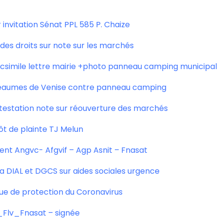
 invitation Sénat PPL 585 P. Chaize
es droits sur note sur les marchés
acsimile lettre mairie +photo panneau camping municipal
Beaumes de Venise contre panneau camping
estation note sur réouverture des marchés
ôt de plainte TJ Melun
nt Angvc- Afgvif – Agp Asnit – Fnasat
 DIAL et DGCS sur aides sociales urgence
ue de protection du Coronavirus
Flv_Fnasat – signée