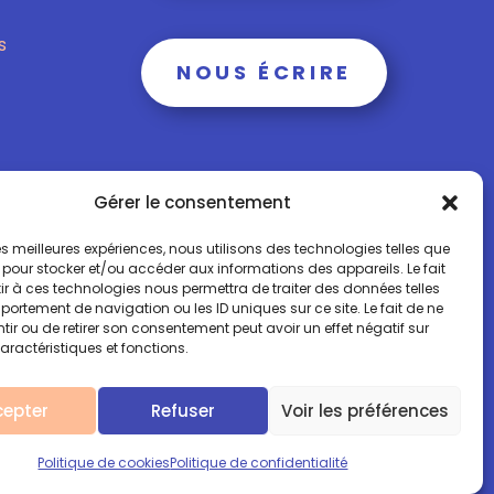
s
NOUS ÉCRIRE
Gérer le consentement
 les meilleures expériences, nous utilisons des technologies telles que
 pour stocker et/ou accéder aux informations des appareils. Le fait
r à ces technologies nous permettra de traiter des données telles
obile: + 00 33 (0)6 15 73 65 40
ortement de navigation ou les ID uniques sur ce site. Le fait de ne
ir ou de retirer son consentement peut avoir un effet négatif sur
aractéristiques et fonctions.
Mentions légales
cepter
Refuser
Voir les préférences
Politique de cookies
Politique de confidentialité
vec ♥️ par l'agence
Rouge le fil