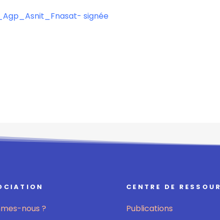
_Agp_Asnit_Fnasat- signée
OCIATION
CENTRE DE RESSOU
mmes-nous ?
Publications