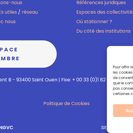
sons-nous
Références juridiques
s utiles
/
réseau
Espaces des collectivité
ec nous
Où stationner ?
Du côté des institutions
SPACE
EMBRE
Pour offrir
les cookies
de consenti
nt B - 93400 Saint Ouen | Fixe: + 00 33 (0)1 82 02 60 13 | M
que le comp
pas consent
certaines c
Politique de Cookies
Ac
ANGVC
Site réalisé a