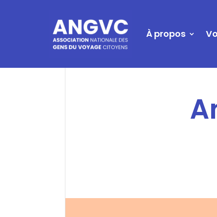
À propos
Vo
A