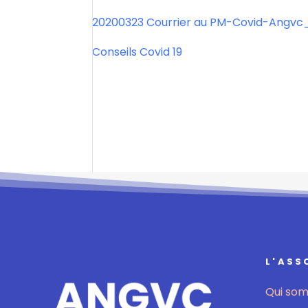
20200323 Courrier au PM-Covid-Angvc
Conseils Covid 19
L'ASS
Qui so