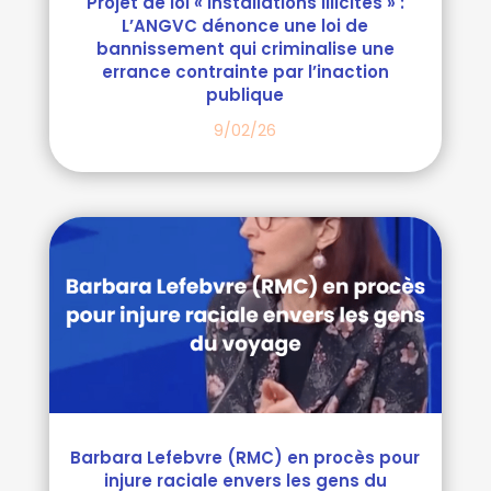
Projet de loi « Installations illicites » :
L’ANGVC dénonce une loi de
bannissement qui criminalise une
errance contrainte par l’inaction
publique
9/02/26
Barbara Lefebvre (RMC) en procès pour
injure raciale envers les gens du