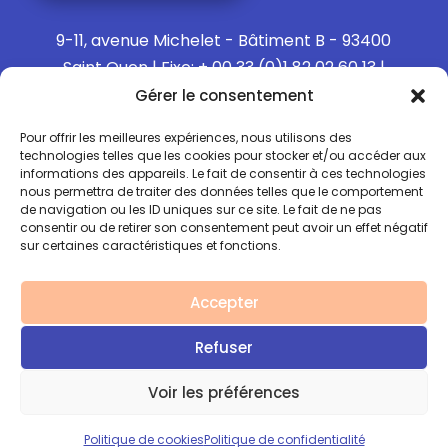
9-11, avenue Michelet - Bâtiment B - 93400
Saint Ouen | Fixe: + 00 33 (0)1 82 02 60 13 |
Mobile: + 00 33 (0)6 15 73 65 40
Gérer le consentement
Pour offrir les meilleures expériences, nous utilisons des
technologies telles que les cookies pour stocker et/ou accéder aux
informations des appareils. Le fait de consentir à ces technologies
Politique de confidentialité
nous permettra de traiter des données telles que le comportement
de navigation ou les ID uniques sur ce site. Le fait de ne pas
consentir ou de retirer son consentement peut avoir un effet négatif
Politique de Cookies
sur certaines caractéristiques et fonctions.
Mentions légales
Accepter
Refuser
Copyright © 2026 ANGVC
Voir les préférences
Site réalisé avec ♥️ par l'agence
Rouge le fil
Politique de cookies
Politique de confidentialité