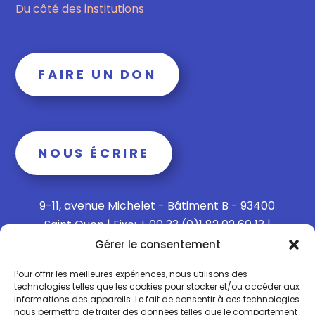
Du côté des institutions
FAIRE UN DON
NOUS ÉCRIRE
9-11, avenue Michelet - Bâtiment B - 93400
Saint Ouen | Fixe: + 00 33 (0)1 82 02 60 13 |
Mobile: + 00 33 (0)6 15 73 65 40
Gérer le consentement
Pour offrir les meilleures expériences, nous utilisons des
technologies telles que les cookies pour stocker et/ou accéder aux
informations des appareils. Le fait de consentir à ces technologies
Politique de confidentialité
nous permettra de traiter des données telles que le comportement