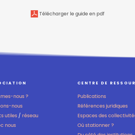
Télécharger le guide en pdf
OCIATION
CENTRE DE RESSOU
mmes-nous ?
Publications
sons-nous
Références juridiques
s utiles
/
réseau
Espaces des collectivité
ec nous
Où stationner ?
Du côté des institutions