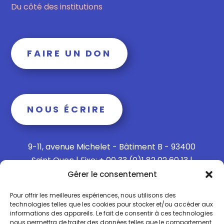
Du côté des institutions
FAIRE UN DON
NOUS ÉCRIRE
9-11, avenue Michelet - Bâtiment B - 93400
Saint Ouen | Fixe: + 00 33 (0)1 82 02 60 13 |
Mobile: + 00 33 (0)6 15 73 65 40
Gérer le consentement
Pour offrir les meilleures expériences, nous utilisons des
technologies telles que les cookies pour stocker et/ou accéder aux
informations des appareils. Le fait de consentir à ces technologies
Politique de confidentialité
nous permettra de traiter des données telles que le comportement