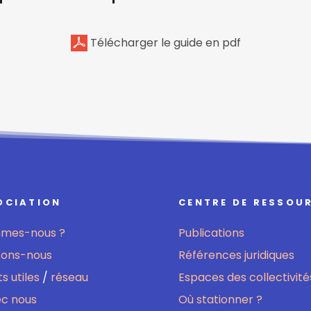
Télécharger le guide en pdf
OCIATION
CENTRE DE RESSOU
mmes-nous ?
Publications
sons-nous
Références juridiques
s utiles
/
réseau
Espaces des collectivité
ec nous
Où stationner ?