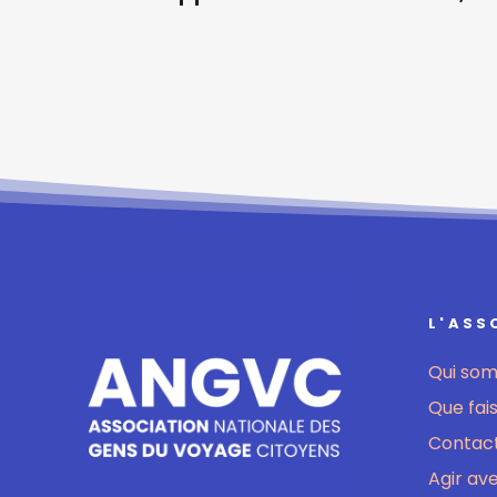
L'ASS
Qui so
Que fai
Contact
Agir av