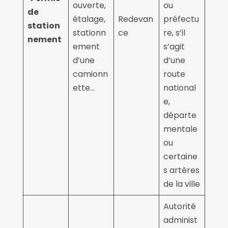
ouverte,
ou
de
étalage,
Redevan
préfectu
station
stationn
ce
re, s’il
nement
ement
s’agit
d’une
d’une
camionn
route
ette…
national
e,
départe
mentale
ou
certaine
s artères
de la ville
Autorité
administ