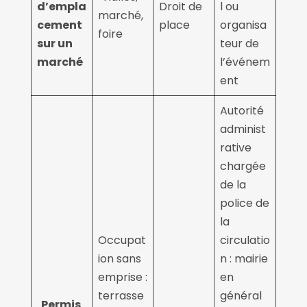
d’empla
Droit de
l ou
marché,
cement
place
organisa
foire
sur un
teur de
marché
l’événem
ent
Autorité
administ
rative
chargée
de la
police de
la
Occupat
circulatio
ion sans
n : mairie
emprise :
en
terrasse
général
Permis