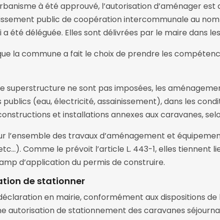
rbanisme à été approuvé, l’autorisation d’aménager est d
lissement public de coopération intercommunale au nom d
a été déléguée. Elles sont délivrées par le maire dans 
e la commune a fait le choix de prendre les compétences
e superstructure ne sont pas imposées, les aménagemen
publics (eau, électricité, assainissement), dans les condi
nstructions et installations annexes aux caravanes, selo
ur l’ensemble des travaux d’aménagement et équipements 
tc…). Comme le prévoit l’article L. 443-1, elles tiennent l
amp d’application du permis de construire.
ation de stationner
e déclaration en mairie, conformément aux dispositions de 
r une autorisation de stationnement des caravanes séjournan