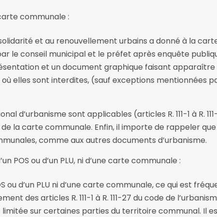
carte communale :
a solidarité et au renouvellement urbains a donné à la c
r le conseil municipal et le préfet après enquête publi
entation et un document graphique faisant apparaître l
où elles sont interdites, (sauf exceptions mentionnées par 
nal d’urbanisme sont applicables (articles R. 111-1 à R. 111
de la carte communale. Enfin, il importe de rappeler que les
communales, comme aux autres documents d’urbanisme.
un POS ou d’un PLU, ni d’une carte communale :
u d’un PLU ni d’une carte communale, ce qui est fréquent
dement des articles R. 111-1 à R. 111-27 du code de l’urbanism
té limitée sur certaines parties du territoire communal. Il 