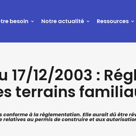
tre besoin
Notre actualité
Ressources
du 17/12/2003 : Ré
s terrains famili
us conforme à la règlementation. Elle aurait dû être r
 relatives au permis de construire et aux autorisati