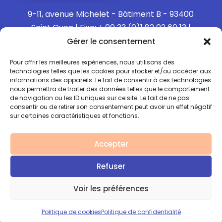
9-11, avenue Michelet - Bâtiment B - 93400
Saint Ouen | Fixe: + 00 33 (0)1 82 02 60 13 |
Mobile: + 00 33 (0)6 15 73 65 40
Gérer le consentement
Pour offrir les meilleures expériences, nous utilisons des
technologies telles que les cookies pour stocker et/ou accéder aux
informations des appareils. Le fait de consentir à ces technologies
Politique de confidentialité
nous permettra de traiter des données telles que le comportement
de navigation ou les ID uniques sur ce site. Le fait de ne pas
consentir ou de retirer son consentement peut avoir un effet négatif
Politique de Cookies
sur certaines caractéristiques et fonctions.
Mentions légales
Accepter
Refuser
Copyright © 2026 ANGVC
Voir les préférences
Site réalisé avec ♥️ par l'agence
Rouge le fil
Politique de cookies
Politique de confidentialité