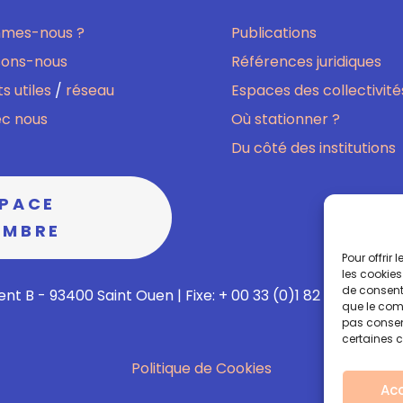
mmes-nous ?
Publications
sons-nous
Références juridiques
s utiles
/
réseau
Espaces des collectivité
ec nous
Où stationner ?
Du côté des institutions
SPACE
EMBRE
Pour offrir
les cookies
de consenti
nt B - 93400 Saint Ouen | Fixe: + 00 33 (0)1 82 02 60 13 | M
que le comp
pas consent
certaines c
Politique de Cookies
Ac