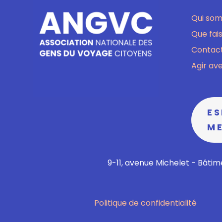
Qui so
Que fai
Contact
Agir av
E
M
9-11, avenue Michelet - Bâtime
Politique de confidentialité